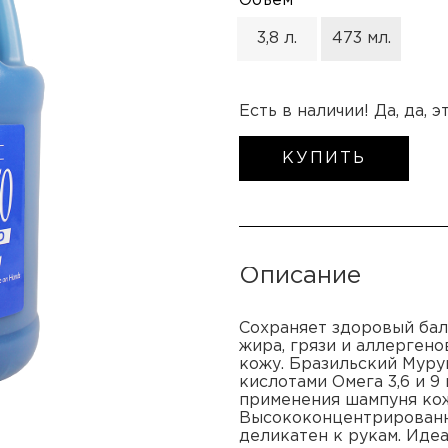
Объем
3,8 л.
473 мл.
Есть в наличии! Да, да, 
КУПИТЬ
Описание
Сохраняет здоровый бала
жира, грязи и аллерген
кожу. Бразильский Мур
кислотами Омега 3,6 и 9
применения шампуня кожа
Высококонцентрированны
деликатен к рукам. Идеа