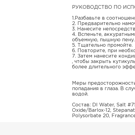
РУКОВОДСТВО ПО ИС
1.Разбавьте в соотношени
2. Предварительно намо
3. Нанесите непосредст
4. Вспеньте, аккуратны
объемную, пышную пену.
5. Тщательно промойте.
6. Повторите, при необ
7. Затем нанесите конди
, чтобы закрыть кутикул
более длительного эффе
Меры предосторожности:
попадания в глаза. В сл
водой.
Состав: DI Water, Salt #7
Oxide/Barlox-12, Stepana
Polysorbate 20, Fragranc