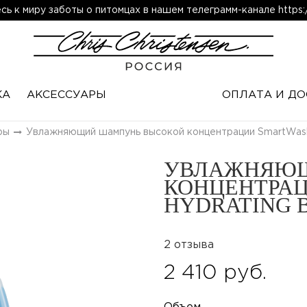
ь к миру заботы о питомцах в нашем телеграмм-канале https:/
КА
АКСЕССУАРЫ
ОПЛАТА И ДО
ры
Увлажняющий шампунь высокой концентрации SmartWash
УВЛАЖНЯЮЩ
КОНЦЕНТРАЦ
HYDRATING 
2 отзыва
2 410 руб.