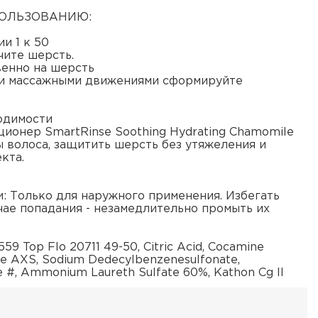
ПОЛЬЗОВАНИЮ:
и 1 к 50
чите шерсть.
венно на шерсть
ми массажными движениями сформируйте
ходимости
ционер SmartRinse Soothing Hydrating Chamomile
ы волоса, защитить шерсть без утяжеления и
кта.
 Только для наружного применения. Избегать
учае попадания - незамедлительно промыть их
559 Top Flo 20711 49-50, Citric Acid, Cocamine
te AXS, Sodium Dedecylbenzenesulfonate,
e #, Ammonium Laureth Sulfate 60%, Kathon Cg II