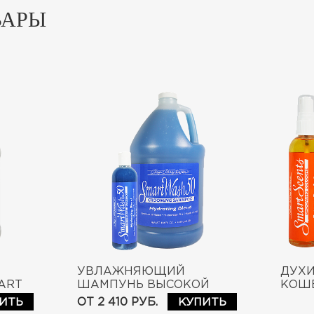
ВАРЫ
УВЛАЖНЯЮЩИЙ
ДУХИ
ART
ШАМПУНЬ ВЫСОКОЙ
КОШЕ
КОНЦЕНТРАЦИИ
COLO
ОТ 2 410 РУБ.
ИТЬ
КУПИТЬ
SMARTWASH50