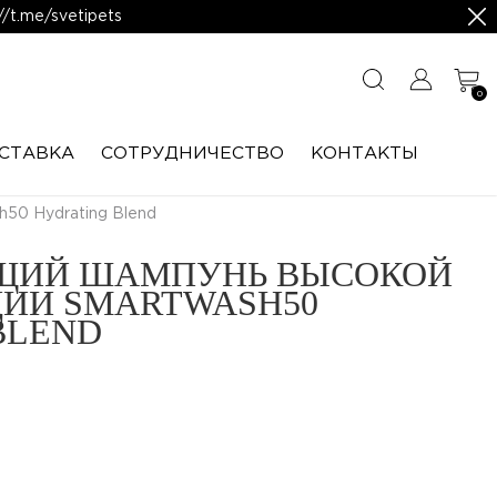
/t.me/svetipets
0
СТАВКА
CОТРУДНИЧЕСТВО
КОНТАКТЫ
50 Hydrating Blend
ИЙ ШАМПУНЬ ВЫСОКОЙ
ИИ SMARTWASH50
BLEND