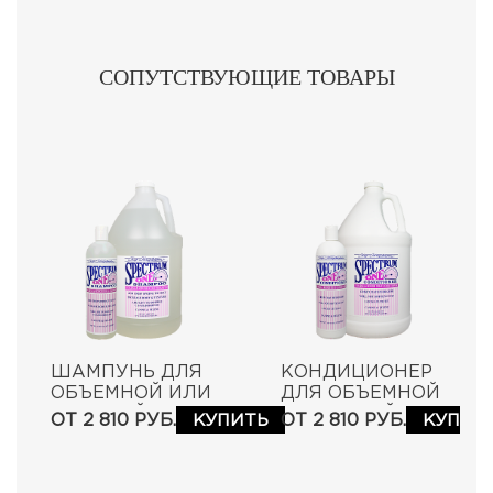
СОПУТСТВУЮЩИЕ ТОВАРЫ
ШАМПУНЬ ДЛЯ
КОНДИЦИОНЕР
ОБЪЕМНОЙ ИЛИ
ДЛЯ ОБЪЕМНОЙ
ЖЕСТКОЙ
И ЖЕСТКОЙ
ОТ 2 810 РУБ.
ОТ 2 810 РУБ.
КУПИТЬ
КУПИТ
ШЕРСТИ
ШЕРСТИ
SPECTRUM ONE
SPECTRUM ONE
COARSE &
COARSE &