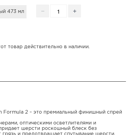
ый 473 мл
этот товар действительно в наличии.
ch Formula 2 – это премиальный финишный спрей
ерами, оптическими осветлителями и
 придает шерсти роскошный блеск без
т грязь и предотвращает спутывание шерсти.