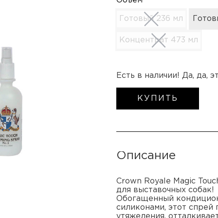
Объем
Готовый 236 мл
Готов
Концентрат 473 мл
Есть в наличии! Да, да, 
КУПИТЬ
Описание
Crown Royale Magic Tou
для выставочных собак!
Обогащенный кондицион
силиконами, этот спрей
утяжеления, отталкивае