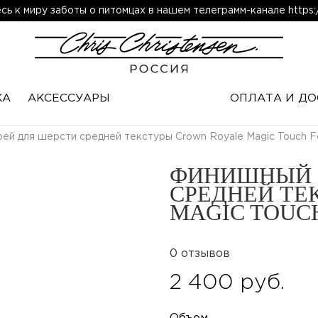
ь к миру заботы о питомцах в нашем телеграмм-канале https:/
КА
АКСЕССУАРЫ
ОПЛАТА И ДО
ей для шерсти средней текстуры Crown Royale Magic Touch F
ФИНИШНЫЙ 
СРЕДНЕЙ ТЕ
MAGIC TOUC
0 отзывов
2 400 руб.