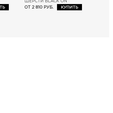
ШЕРСТИ BLACK ON
E
BLACK SHAMPOO
ОТ 2 810 РУБ.
ТЬ
КУПИТЬ