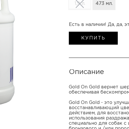
1,9 л.
473 мл.
Есть в наличии! Да, да, 
КУПИТЬ
Описание
Gold On Gold вернет шер
обеспечивая бескомпром
Gold On Gold - это улу
восстанавливающий цве
действием, для восстан
использования раздража
специально для собак с 
бронзового и /или поро