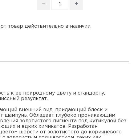
этот товар действительно в наличии.
сть к ее природному цвету и стандарту,
иссный результат.
чшающий внешний вид, придающий блеск и
т шампунь. Обладает глубоко проникающим
овления золотистого пигмента под кутикулой без
ющих и едких химикатов. Разработан
цветом шерсти от золотистого до коричневого,
д с золотистым подшерстком, таких как