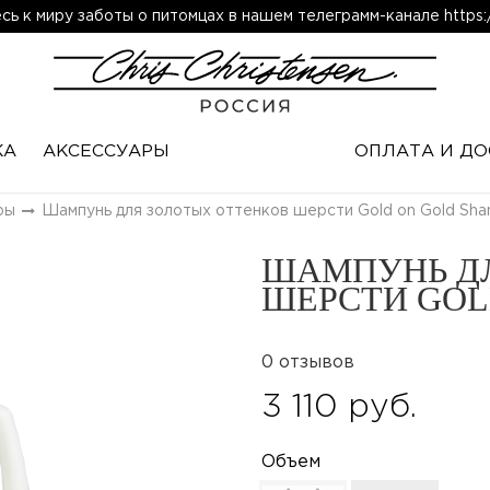
ь к миру заботы о питомцах в нашем телеграмм-канале https:/
КА
АКСЕССУАРЫ
ОПЛАТА И ДО
ры
Шампунь для золотых оттенков шерсти Gold on Gold Sh
ШАМПУНЬ ДЛ
ШЕРСТИ GOL
0 отзывов
3 110 руб.
Объем