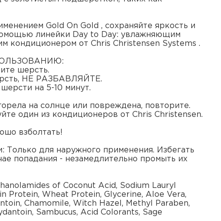
менением Gold On Gold , сохраняйте яркость и
помощью линейки Day to Day: увлажняющим
 кондиционером от Сhris Christensen Systems .
ПОЛЬЗОВАНИЮ:
чите шерсть.
ерсть, НЕ РАЗБАВЛЯЙТЕ.
 шерсти на 5-10 минут.
горела на солнце или повреждена, повторите.
уйте один из кондиционеров от Chris Christensen.
ошо взболтать!
 Только для наружного применения. Избегать
учае попадания - незамедлительно промыть их
thanolamides of Coconut Acid, Sodium Lauryl
in Protein, Wheat Protein, Glycerine, Aloe Vera,
lantoin, Chamomile, Witch Hazel, Methyl Paraben,
antoin, Sambucus, Acid Colorants, Sage