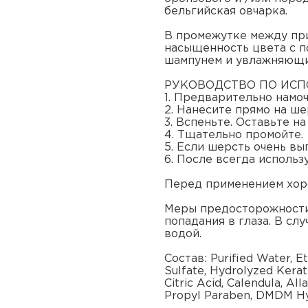
бельгийская овчарка.
В промежутке между при
насыщенность цвета с 
шампунем и увлажняющим
РУКОВОДСТВО ПО ИС
1. Предварительно намо
2. Нанесите прямо на ш
3. Вспеньте. Оставьте на
4. Тщательно промойте.
5. Если шерсть очень вы
6. После всегда использ
Перед применением хор
Меры предосторожности:
попадания в глаза. В сл
водой.
Состав: Purified Water, E
Sulfate, Hydrolyzed Kerat
Citric Acid, Calendula, Al
Propyl Paraben, DMDM Hyd