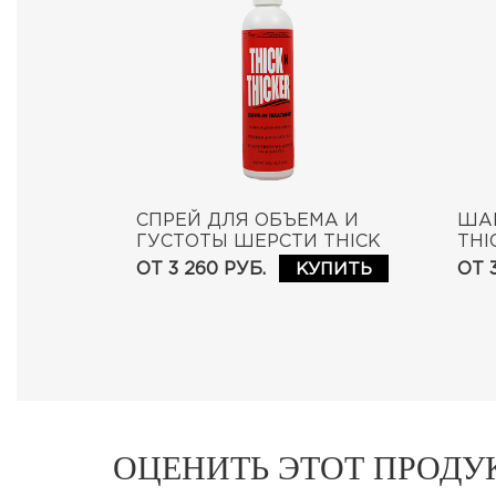
СПРЕЙ ДЛЯ ОБЪЕМА И
ША
ГУСТОТЫ ШЕРСТИ THICK
THI
N THICKER LEAVE-IN
SH
ОТ 3 260 РУБ.
ОТ 
КУПИТЬ
ОЦЕНИТЬ ЭТОТ ПРОДУ