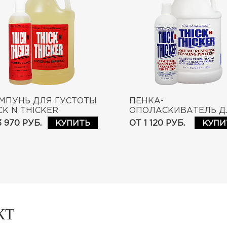
МПУНЬ ДЛЯ ГУСТОТЫ
ПЕНКА-
CK N THICKER
ОПОЛАСКИВАТЕЛЬ Д
AMPOO
ОБЪЕМА THICK N
3 970 РУБ.
ОТ 1 120 РУБ.
КУПИТЬ
КУПИ
THICKER VOLUME
RESPONSE FOAMING
PROTEIN
КТ