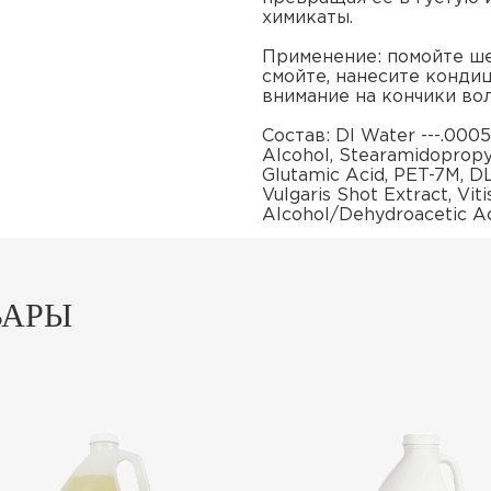
химикаты.
Применение: помойте ше
смойте, нанесите конди
внимание на кончики во
Состав: DI Water ---.0005,
Alcohol, Stearamidopropy
Glutamic Acid, PET-7M, D
Vulgaris Shot Extract, Vit
Alcohol/Dehydroacetic Aci
ВАРЫ