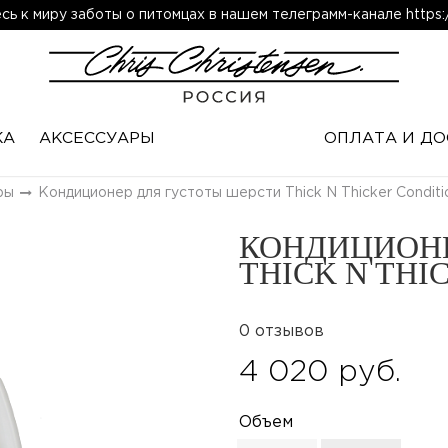
ь к миру заботы о питомцах в нашем телеграмм-канале https:/
КА
АКСЕССУАРЫ
ОПЛАТА И ДО
ры
Кондиционер для густоты шерсти Thick N Thicker Conditi
КОНДИЦИОНЕ
THICK N THI
0 отзывов
4 020 руб.
Объем