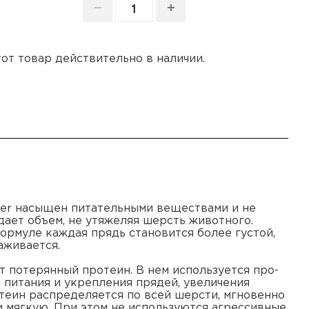
этот товар действительно в наличии.
oner насыщен питательными веществами и не
дает объем, не утяжеляя шерсть животного.
ормуле каждая прядь становится более густой,
аживается.
 потерянный протеин. В нем используется про-
 питания и укрепления прядей, увеличения
отеин распределяется по всей шерсти, мгновенно
и мягкую. При этом не используются агрессивные