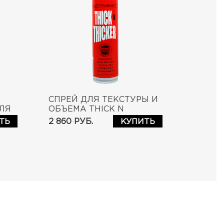
СПРЕЙ ДЛЯ ТЕКСТУРЫ И
ГЕЛЬ 
ЛЯ
ОБЪЕМА THICK N
ШЕРСТ
THICKER BODIFIER
THICK
2 860 РУБ.
ТЬ
КУПИТЬ
TEXTURIZER SPRAY