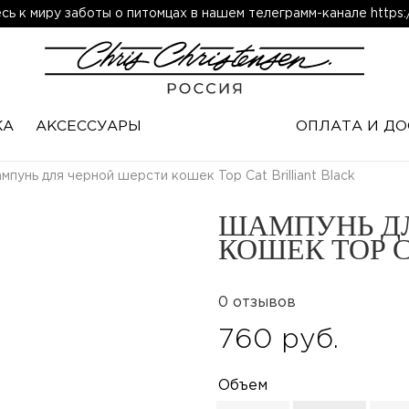
ь к миру заботы о питомцах в нашем телеграмм-канале https:/
КА
АКСЕССУАРЫ
ОПЛАТА И ДО
мпунь для черной шерсти кошек Top Cat Brilliant Black
ШАМПУНЬ ДЛ
КОШЕК TOP C
0 отзывов
760 руб.
Объем