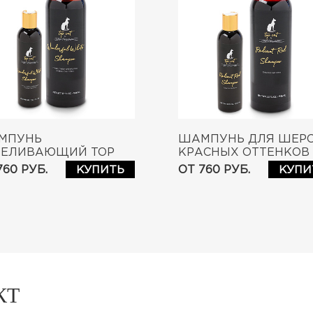
МПУНЬ
ШАМПУНЬ ДЛЯ ШЕР
БЕЛИВАЮЩИЙ TOP
КРАСНЫХ ОТТЕНКОВ 
 WONDERFUL WHITE
CAT RADIANT RED
760 РУБ.
ОТ 760 РУБ.
КУПИТЬ
КУПИ
SHAMPOO
КТ