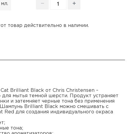
 мл.
этот товар действительно в наличии.
t Brilliant Black от Chris Christensen –
 для мытья темной шерсти. Продукт устраняет
ки и затемняет черные тона без применения
Шампунь Brilliant Black можно смешивать с
nt Red для создания индивидуального окраса
т;
ные тона;
тво ароматизаторов;