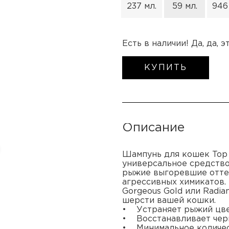
237 мл.
59 мл.
946
Есть в наличии! Да, да, 
КУПИТЬ
Описание
Шампунь для кошек Top Ca
универсальное средство
рыжие выгоревшие оттен
агрессивных химикатов. 
Gorgeous Gold или Radia
шерсти вашей кошки.
• Устраняет рыжий цве
• Восстанавливает чер
• Минимальное количес