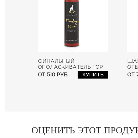
ФИНАЛЬНЫЙ
ША
ОПОЛАСКИВАТЕЛЬ TOP
ОТ
CAT FINISHING RINSE
CAT
ОТ 510 РУБ.
ОТ 
КУПИТЬ
ОЦЕНИТЬ ЭТОТ ПРОДУ