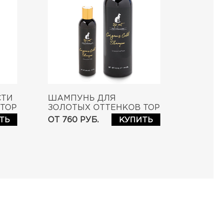
СТИ
ШАМПУНЬ ДЛЯ
TOP
ЗОЛОТЫХ ОТТЕНКОВ TOP
CAT GORGEOUS GOLD
ОТ 760 РУБ.
ТЬ
КУПИТЬ
SHAMPOO