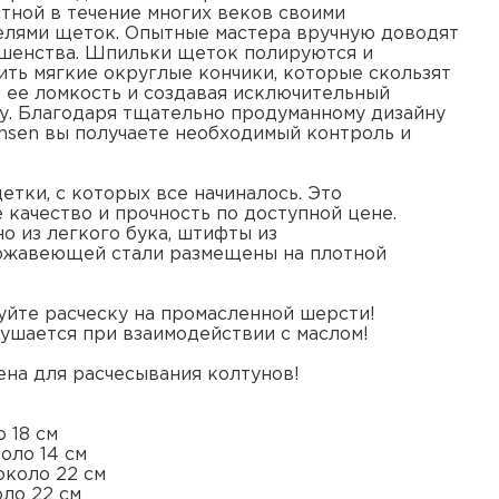
стной в течение многих веков своими
елями щеток. Опытные мастера вручную доводят
шенства. Шпильки щеток полируются и
ить мягкие округлые кончики, которые скользят
я ее ломкость и создавая исключительный
у. Благодаря тщательно продуманному дизайну
ensen вы получаете необходимый контроль и
щетки, с которых все начиналось. Это
 качество и прочность по доступной цене.
о из легкого бука, штифты из
ржавеющей стали размещены на плотной
йте расческу на промасленной шерсти!
ушается при взаимодействии с маслом!
ена для расчесывания колтунов!
 18 см
оло 14 см
около 22 см
оло 22 см