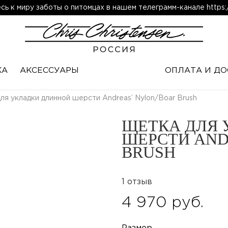
ь к миру заботы о питомцах в нашем телеграмм-канале https:/
КА
АКСЕССУАРЫ
ОПЛАТА И ДО
ля укладки длинной шерсти Andreas’ Nylon/Boar Brush
ЩЕТКА ДЛЯ 
ШЕРСТИ AND
BRUSH
1 отзыв
4 970 руб.