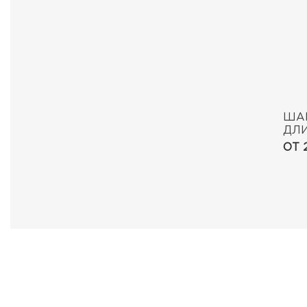
ША
ДЛ
SPE
ОТ 
SMO