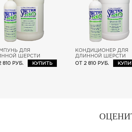
МПУНЬ ДЛЯ
КОНДИЦИОНЕР ДЛЯ
ИННОЙ ШЕРСТИ
ДЛИННОЙ ШЕРСТИ
CTRUM TEN SOFT &
SPECTRUM TEN SOFT 
2 810 РУБ.
ОТ 2 810 РУБ.
КУПИТЬ
КУПИ
OTH COAT SHAMPOO
SMOOTH COAT
CONDITIONER
ОЦЕНИ