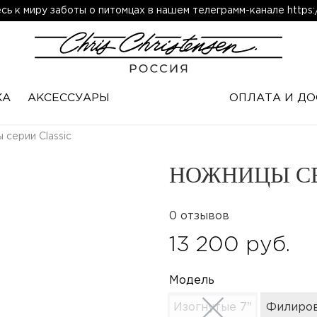
ь к миру заботы о питомцах в нашем телеграмм-канале https:/
КА
АКСЕССУАРЫ
ОПЛАТА И ДО
 серии Classic
НОЖНИЦЫ СЕ
0 отзывов
13 200 руб.
Модель
Изогнутые 7"
Филиров