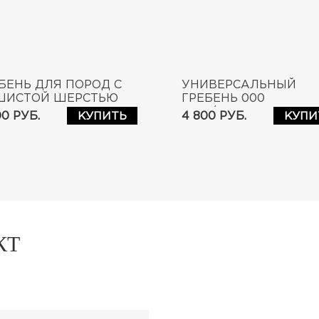
БЕНЬ ДЛЯ ПОРОД С
УНИВЕРСАЛЬНЫЙ
ШИСТОЙ ШЕРСТЬЮ
ГРЕБЕНЬ 000
 POODLE
FINE/COARSE
00 РУБ.
4 800 РУБ.
КУПИТЬ
КУПИ
TTERCOMB
BUTTERCOMB
КТ